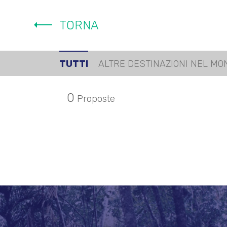
TORNA
TUTTI
ALTRE DESTINAZIONI NEL MO
HOME
0
Proposte
CHI SIAMO
LISTE NOZZE E RE
OFFERTE VIAGGI
PARTENZE GARAN
PRENOTA GITE E V