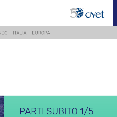
NDO
ITALIA
EUROPA
GALI
TITE
PARTI SUBITO
1
/5
IAGGI OVET